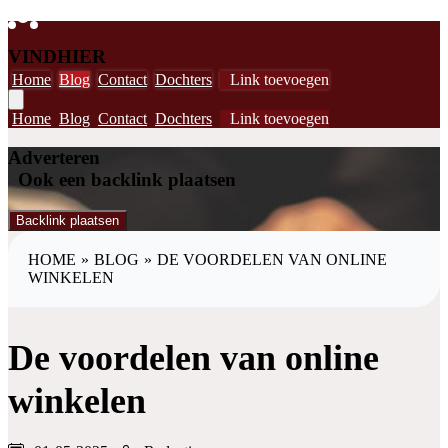
VINDHIER
Home
Blog
Contact
Dochters
Link toevoegen
Home
Blog
Contact
Dochters
Link toevoegen
Adverteren
Ook een backlink plaatsen
Backlink plaatsen
HOME
»
BLOG
»
DE VOORDELEN VAN ONLINE
WINKELEN
De voordelen van online
winkelen