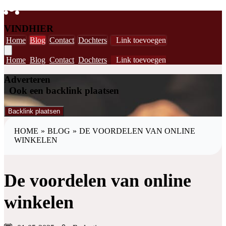
VINDHIER
Home
Blog
Contact
Dochters
Link toevoegen
Home
Blog
Contact
Dochters
Link toevoegen
Adverteren
Ook een backlink plaatsen
Backlink plaatsen
HOME
»
BLOG
»
DE VOORDELEN VAN ONLINE
WINKELEN
De voordelen van online
winkelen